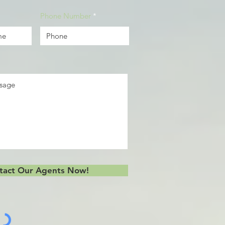
Phone Number
tact Our Agents Now!