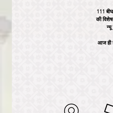
111 बीघा 
की विशेषत
न्य
आज ही ह