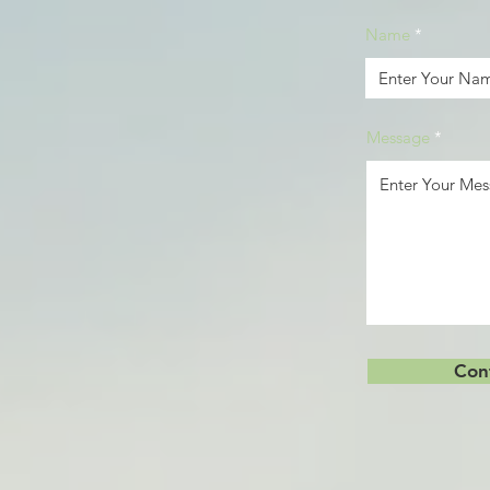
 Plots For Sale
Name
 में
Message
 का घर बनाएं
Con