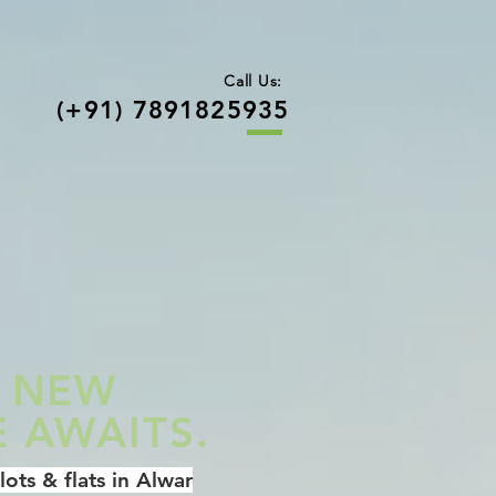
Call Us:
(+91) 7891825935
 NEW
 AWAITS.
ots & flats in Alwar