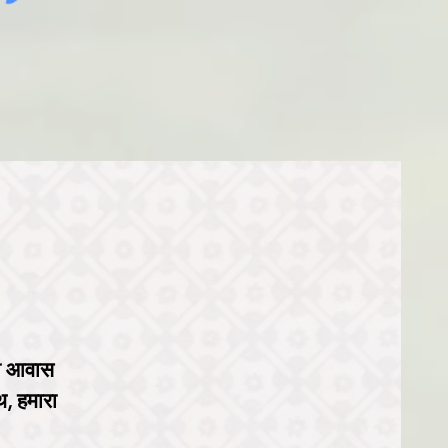
यती आवास
थ, हमारा