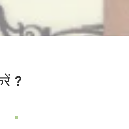
रें ?